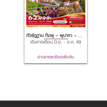
ทัวร์ภูฏาน ทิมพู – พูนาคา – พาโร – วัดทักซัง
เดินทางเดือน มิ.ย. - ต.ค. 69
อ่านรายละเอียดเพิ่มเติม