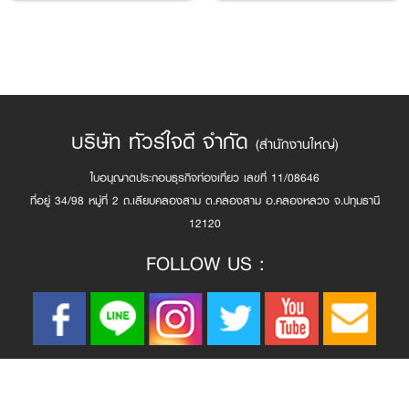
บริษัท ทัวร์ใจดี จำกัด
(สำนักงานใหญ่)
ใบอนุญาตประกอบธุรกิจท่องเที่ยว เลขที่ 11/08646
ที่อยู่ 34/98 หมู่ที่ 2 ถ.เลียบคลองสาม ต.คลองสาม อ.คลองหลวง จ.ปทุมธานี
12120
FOLLOW US :