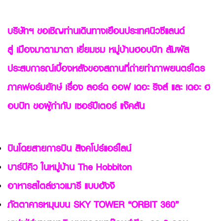
บริษัทฯ ขอเชิญท่านเดินทางเยือนประเทศนิวซีแลนด์
สู่ เมืองมาตามาตา เยี่ยมชม หมู่บ้านฮอบบิท สัมผัส
ประสบการณ์เบื้องหลังของสถานที่ถ่ายทำภาพยนตร์ไตร
ภาคฟอร์มยักษ์ เรื่อง ลอร์ด ออฟ เดอะ ริงส์ และ เดอะ ฮ
อบบิท ขอผู้กำกับ เซอร์ปีเตอร์ แจ๊คสัน
บินโดยสายการบิน สิงคโปร์แอร์ไลน์
บาร์บีคิว ในหมู่บ้าน The Hobbiton
อาหารสไตล์ชาวเมารี แบบฮังจิ
ภัตตาคารหมุนบน SKY TOWER “ORBIT 360”